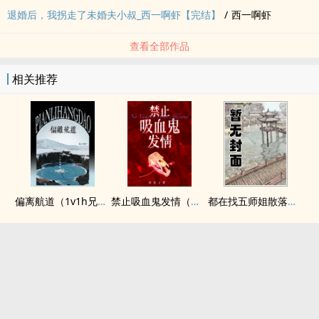
退婚后，我拐走了未婚夫小叔_西一啊虾【完结】
/
西一啊虾
查看全部作品
相关推荐
偏离航道（1v1h兄妹骨科bg）
禁止吸血鬼发情（姐狗高H 1v1）
都在找五师姐散落的法宝