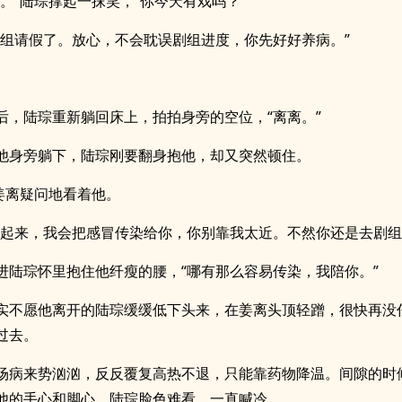
点。”陆琮撑起一抹笑，“你今天有戏吗？”
剧组请假了。放心，不会耽误剧组进度，你先好好养病。”
后，陆琮重新躺回床上，拍拍身旁的空位，“离离。”
他身旁躺下，陆琮刚要翻身抱他，却又突然顿住。
”姜离疑问地看着他。
想起来，我会把感冒传染给你，你别靠我太近。不然你还是去剧组
进陆琮怀里抱住他纤瘦的腰，“哪有那么容易传染，我陪你。”
实不愿他离开的陆琮缓缓低下头来，在姜离头顶轻蹭，很快再没
过去。
场病来势汹汹，反反覆复高热不退，只能靠药物降温。间隙的时
他的手心和脚心，陆琮脸色难看，一直喊冷。