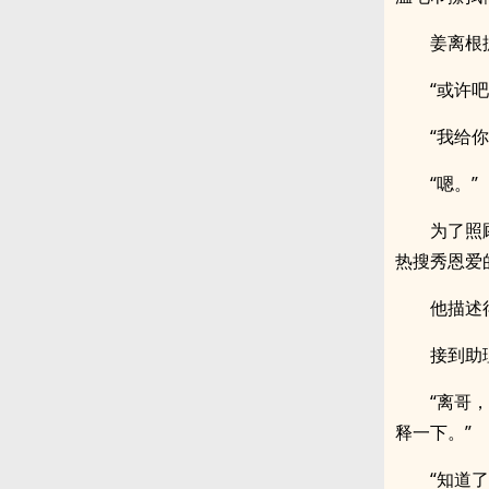
姜离根
“或许吧
“我给
“嗯。”
为了照
热搜秀恩爱
他描述
接到助
“离哥
释一下。”
“知道了