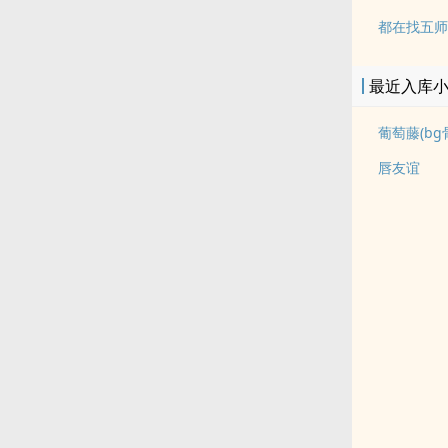
都在找五师
最近入库
葡萄藤(bg
唇友谊