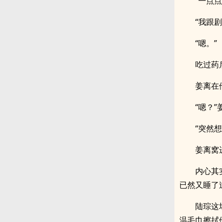
“一点
“我跟
“嗯。”
吃过药
姜离在
“嗯？
“突然
姜离窝
内心其
已然又睡了
陆琮这
温毛巾擦拭