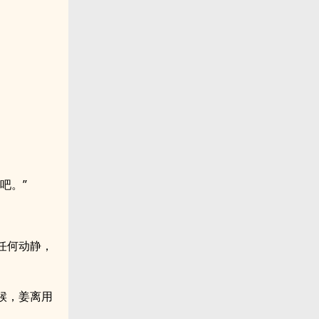
吧。”
任何动静，
候，姜离用