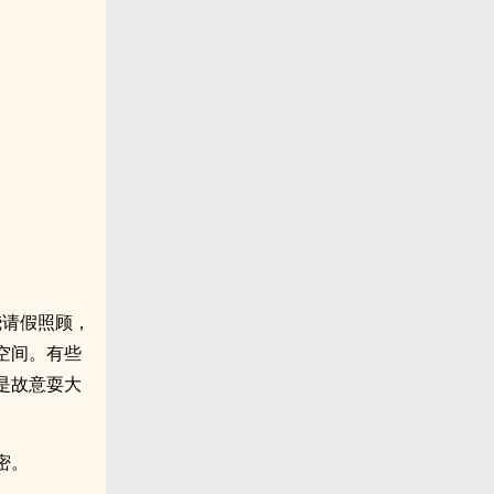
烧请假照顾，
空间。有些
是故意耍大
密。