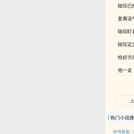
陆琮已
姜离语
陆琮盯
陆琮定
恰好方
他一走
热门小说
静海旖旎（