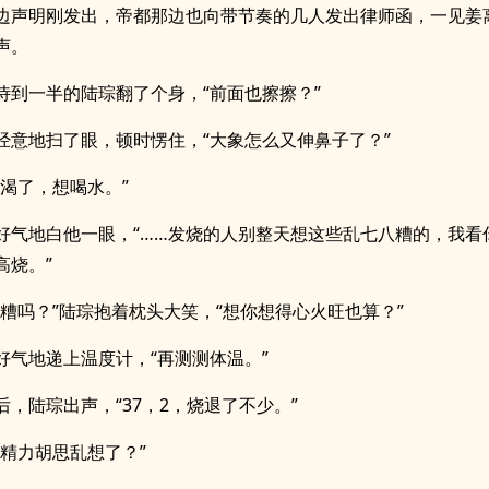
边声明刚发出，帝都那边也向带节奏的几人发出律师函，一见姜
声。
侍到一半的陆琮翻了个身，“前面也擦擦？”
经意地扫了眼，顿时愣住，“大象怎么又伸鼻子了？”
它渴了，想喝水。”
好气地白他一眼，“……发烧的人别整天想这些乱七八糟的，我看
高烧。”
八糟吗？”陆琮抱着枕头大笑，“想你想得心火旺也算？”
好气地递上温度计，“再测测体温。”
后，陆琮出声，“37，2，烧退了不少。”
有精力胡思乱想了？”