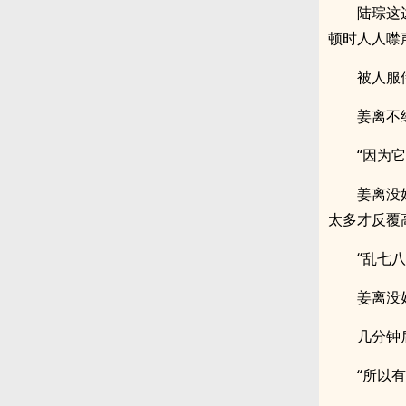
陆琮这
顿时人人噤
被人服
姜离不
“因为
姜离没
太多才反覆
“乱七
姜离没
几分钟
“所以