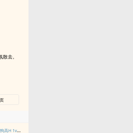
氛散去。
页
禁止吸血鬼发情（姐狗高H 1v1）