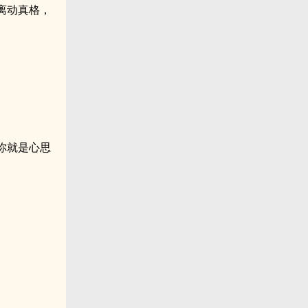
离动真格，
你就是心思