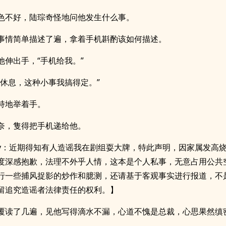
色不好，陆琮奇怪地问他发生什么事。
事情简单描述了遍，拿着手机斟酌该如何描述。
他伸出手，“手机给我。”
着休息，这种小事我搞得定。”
持地举着手。
奈，隻得把手机递给他。
v：近期得知有人造谣我在剧组耍大牌，特此声明，因家属发高
度深感抱歉，法理不外乎人情，这本是个人私事，无意占用公共
行一些捕风捉影的炒作和臆测，还请基于客观事实进行报道，不
留追究造谣者法律责任的权利。】
覆读了几遍，见他写得滴水不漏，心道不愧是总裁，心思果然缜