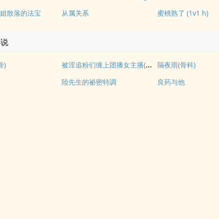
姐散落的法宝
从属关系
蜜桃熟了 (1v1 h)
小说
被淫追粉们缠上团播女主播(露出NPH)
骨)
隔夜雨(骨科)
陸先生的祕密特調
良药与他