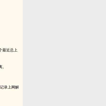
个最近总上
。
离。
诊记录上网解