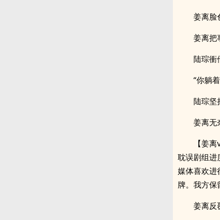
姜离脸
姜离把
陆琮衝
“你躺
陆琮坚
姜离无
【姜离
耽误剧组进
媒体喜欢进
牌。我方保
姜离反