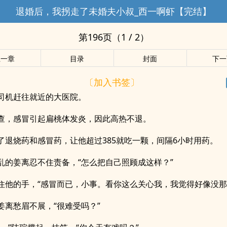
退婚后，我拐走了未婚夫小叔_西一啊虾【完结】
第196页（1 / 2）
上一章
目录
封面
下一
〔加入书签〕
司机赶往就近的大医院。
查，感冒引起扁桃体发炎，因此高热不退。
了退烧药和感冒药，让他超过385就吃一颗，间隔6小时用药。
乱的姜离忍不住责备，“怎么把自己照顾成这样？”
住他的手，“感冒而已，小事。看你这么关心我，我觉得好像没那
姜离愁眉不展，“很难受吗？”