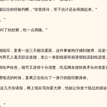
据以往的经验判断，“你觉得冷，等下估计还会再烧起来。”
。”
你叫了鸡丝粥，吃一点再睡。”
顾陆琮，姜离一连三天都没露面，这件事被狗仔捅到微博，说某
的男艺人毫无职业道德，老公一来剧组探班就请假耽误剧组进度
得绘声绘色，细节又讲得十分清楚，吃瓜网友很快将矛头对准姜
理电话的时候，姜离正在给出了一身汗的陆琮擦身体。
，这几天你请假，网上现在骂你耍大牌，怡姐让你发个陆总的就
。”