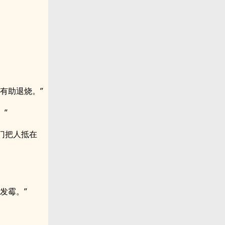
有助退烧。”
”
门把人抵在
发霉。”