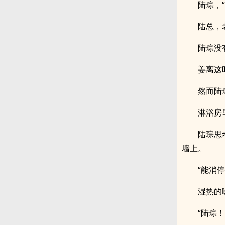
陆琮，“
陆总，
陆琮没
姜离这
然而陆
淋浴房
陆琮思
墙上。
“能消
湿热的
“陆琮