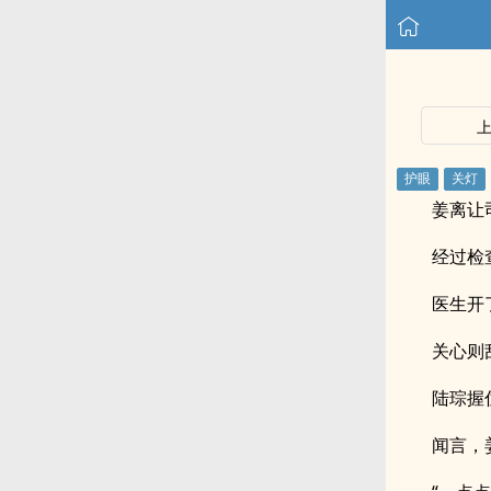
姜离让
经过检
医生开
关心则
陆琮握
闻言，