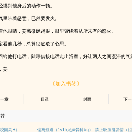
经摸到他身后的动作一顿。
气里带着怒意，已然要发火。
着他眼睛，姜离微眯起眼，眼里萦绕着从所未有的怒火。
定看他几秒，总算彻底歇了心思。
回给他打电话，陆琮借接电话走出浴室，好让两人之间凝滞的气
，姜
〔加入书签〕
上一章
目录
封面
下一
推荐
校园高H）
偏离航道（1v1h兄妹骨科bg）