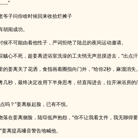
……”
老爷子问你啥时候回来收拾烂摊子
有胡闹成功。
时候不可能由着他性子，严词拒绝了陆总的夜间运动邀请。
琮贼心不死，趁姜离进浴室洗澡的工夫悄无声息摸进去，“出点汗
里的姜离关了花洒，食指画着圈指向门外，“给你2秒，麻溜消失。
考几秒，最终决定改用下半身思考，径直闯进去，拉开淋浴房的
停点吗？”姜离板起脸，已有不悦。
吻落在姜离侧脸，陆琮低声抱怨，“你不让我看文件，我无聊得要
！”姜离提高嗓音警告地喊他。