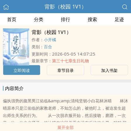
背影（校园 1V1）
首页
分类
排行
搜索
足迹
背影（校园 1V1）
作者：
小开橘
类别：
百合
2026-05-05 14:07:25
更新时间：
最新章节：
第三十七章生日礼物
立即阅读
章节目录
加入书架
内容简介
偏执强势的腹黑男江佑临&amp;amp;清纯坚韧小白花林沐晴 林沐
晴原本只是江佑临的家教老师，不知怎么的，被他盯上，被迫发生超
出师生关系的行为。 从一次脱衣服开始，然后接吻，磨蹭，一次
又一次，他步步紧逼，林沐晴在这段关系中没有反抗的力量，默默 隐
展开全部
忍，但是某天她打开一个笔记本，发现里面有自己刚到这家做家教不