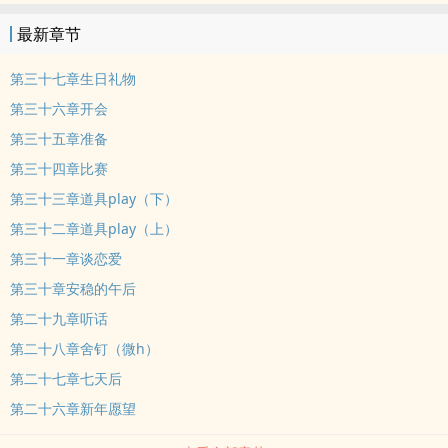
久时的照片，原来他早就蓄谋已久……1V1 双C 半强迫 每100珠加更一
最新章节
章，求求大家的评论，谢谢大家?? 本质上就是一篇比较偏纯爱的小
说，剧情偏多。
第三十七章生日礼物
第三十六章开会
第三十五章准备
第三十四章比赛
第三十三章道具play（下）
第三十二章道具play（上）
第三十一章谈恋爱
第三十章安稳的午后
第二十九章听话
第二十八章舍钉（微h）
第二十七章七天后
第二十六章新年愿望