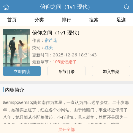
俯仰之间（1v1 现代）
首页
分类
排行
搜索
足迹
俯仰之间（1v1 现代）
作者：
宿芦花
类别：
耽美
2025-12-26 18:31:43
更新时间：
最新章节：
105被催婚了
立即阅读
章节目录
加入书架
内容简介
&emsp;&emsp;陶知南作为童星，一直认为自己迟早会红。二十岁那
年，她确实是红了，红在各个小网站。由于艳照门，事业将近停滞了
八年，她只能从小配角做起，小心谨慎，见人就笑，然而还是因为一
个角色，不幸得罪了制片人的女朋友。无奈，她拿酒去跟人赔罪。一
展开全部
觉醒来，却发现自己躺在一陌生床上，身边躺着一个陌生男的。到底