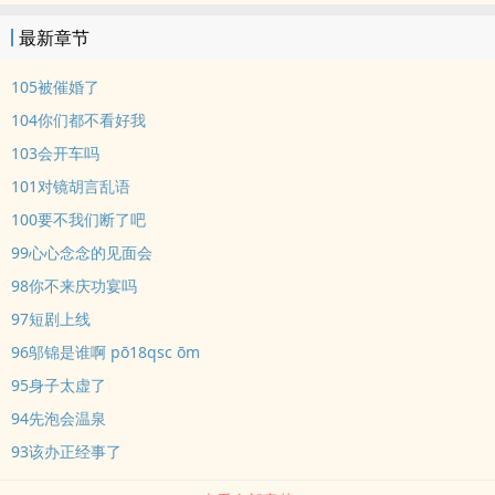
是阴差阳错，还是别有他谋？她决定报警。那男人却嚣张的离谱：“我
最新章节
没有功劳也有苦劳吧，我看你也不排斥我，起码身体很诚实，要不和
解？”陶知南 x 段步周小怂包女明星和嚣张跋扈的霸总狗血，超级无敌
105被催婚了
大狗血，不要代入现实，非日更，不长，剧情为主。
104你们都不看好我
103会开车吗
101对镜胡言乱语
100要不我们断了吧
99心心念念的见面会
98你不来庆功宴吗
97短剧上线
96邬锦是谁啊 pō18qsc ōm
95身子太虚了
94先泡会温泉
93该办正经事了