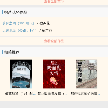
查看全部章节
宿芦花的作品
俯仰之间（1v1 现代）
/
宿芦花
天造地设（公路，1v1）
/
宿芦花
查看全部作品
相关推荐
偏离航道（1v1h兄妹骨科bg）
禁止吸血鬼发情（姐狗高H 1v1）
都在找五师姐散落的法宝