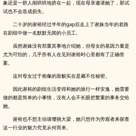
象还是一群人闹哄哄地挤在一起，现在母亲邀请她了，那试
试也不会造成损失。
二十岁的谢裕经过半年的gap后走上了谢姝当年的老路
在剧组中做一名默默无闻的小员工。
虽然谢姝没有郑重其事地介绍她，但母女的基因力量是
尤为可怕的，几乎所有人在见到谢裕时心里都有了正确答
案。
这对母女过于相像的面貌实在是藏不住秘密。
因此谢裕的剧组生活变得和她的旅行一样安逸，她需要
做的都是简单的小事情，没有人会不长眼把繁重的事务交给
她。
谢裕也不想主动请缨挑大梁，她只想作为旁观者来探查
这一行业的魅力究竟从何而来。