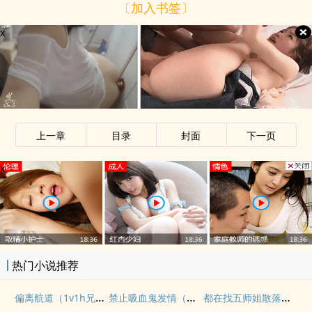
〔加入书签〕
x
上一章
目录
封面
下一页
x
热门小说推荐
偏离航道（1v1h兄妹骨科bg）
禁止吸血鬼发情（姐狗高H 1v1）
都在找五师姐散落的法宝