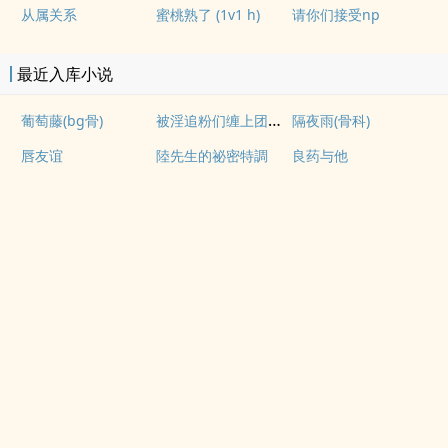
从属关系
蜜桃熟了 (1v1 h)
请你们接受np
最近入库小说
被淫追粉们缠上团播女主播(露出NPH)
葡萄藤(bg骨)
隔夜雨(骨科)
唇友谊
陸先生的祕密特調
良药与他