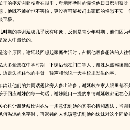
长子的疼爱谢延歧看在眼里，母亲怀孕时的憧憬他日日都能察觉
想，他既不嫉妒也不害怕，更没有可能被赶出家庭的惶恐不安，
淡至极。
儿时期的事谢延歧几乎没有印象，反倒是青少年时期，他们因为
是家人中最长的。
是这个原因，谢延歧回想起家庭生活时，占据他最多想法的人往
忆大多聚集在中学时期，下课后他在门口等人，谢姝从熙熙攘攘
，边走边抱住他的手臂，轻声和他说一天学校里发生的事。
年龄让他们的共同话题比旁人多出许多，谢延歧在家人眼里都不
乐于回应谢姝的每一句话，谢姝随口一提的事情谢延歧都记在心
关心也让谢延歧比谢姝先一步意识到她的真实心情和想法，当谢
见何温洺的名字时，再迟钝的人也该意识到他的妹妹对这个同龄