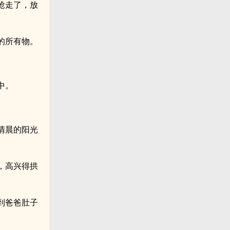
抢走了，放
的所有物。
中。
清晨的阳光
，高兴得拱
到爸爸肚子