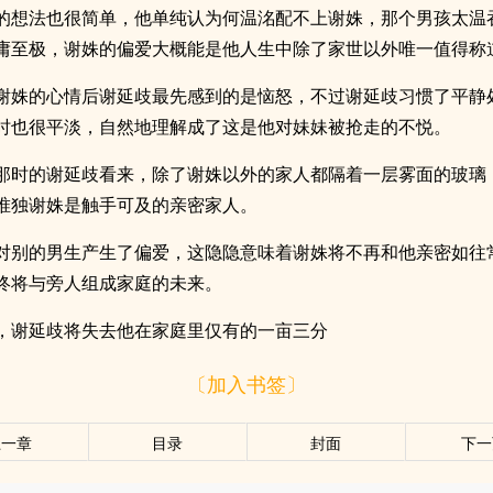
的想法也很简单，他单纯认为何温洺配不上谢姝，那个男孩太温
庸至极，谢姝的偏爱大概能是他人生中除了家世以外唯一值得称
谢姝的心情后谢延歧最先感到的是恼怒，不过谢延歧习惯了平静
时也很平淡，自然地理解成了这是他对妹妹被抢走的不悦。
那时的谢延歧看来，除了谢姝以外的家人都隔着一层雾面的玻璃
唯独谢姝是触手可及的亲密家人。
对别的男生产生了偏爱，这隐隐意味着谢姝将不再和他亲密如往
终将与旁人组成家庭的未来。
，谢延歧将失去他在家庭里仅有的一亩三分
〔加入书签〕
上一章
目录
封面
下一