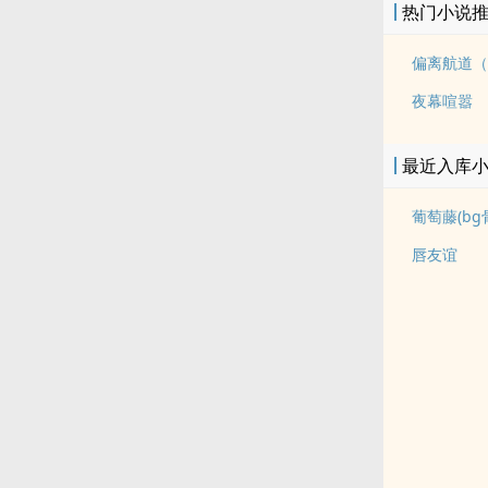
热门小说
偏离航道（
夜幕喧嚣
最近入库
葡萄藤(bg
唇友谊