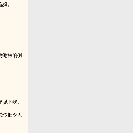
选择。
吻谢姝的侧
是抛下我。
受依旧令人