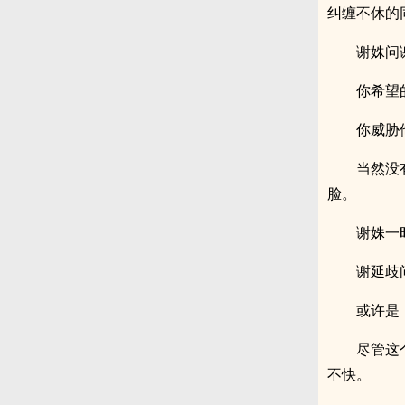
纠缠不休的
谢姝问
你希望
你威胁
当然没
脸。
谢姝一
谢延歧
或许是
尽管这
不快。