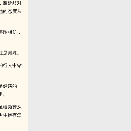
，谢延歧对
他的态度从
年龄相仿，
往是谢姝。
的行人中钻
是健谈的
里。
延歧频繁从
男生抱有怎