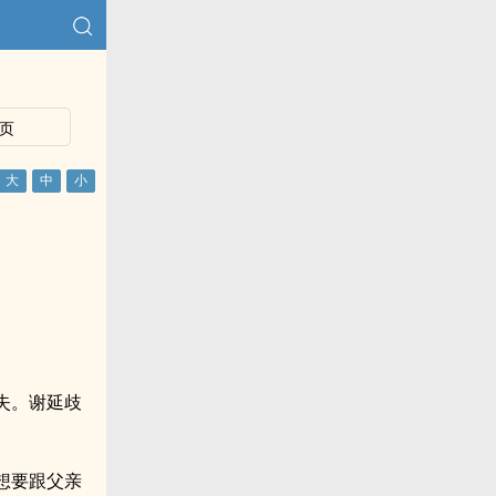
页
失。谢延歧
想要跟父亲