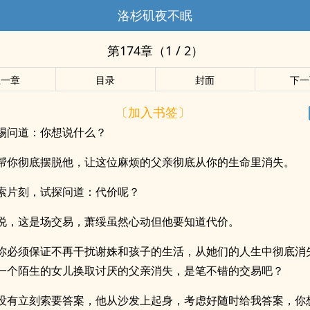
洛杉矶夜不眠
第174章（1 / 2）
上一章
目录
封面
下一
〔加入书签〕
惕问道：你想说什么？
帮你彻底摆脱他，让这位麻烦的父亲彻底从你的生命里消失。
索片刻，试探问道：代价呢？
说，这是场交易，萧绥虽然心动但他要知道代价。
你必须保证不再干扰谢姝和孩子的生活，从她们的人生中彻底消
一个陌生的女儿换取讨厌的父亲消失，是笔不错的交易吧？
没有立刻索要答案，他从沙发上起身，考虑好随时给我答案，你