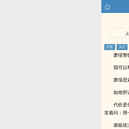
萧绥警
我可以
萧绥思
如他所
代价是
笑着问：用
谢延歧