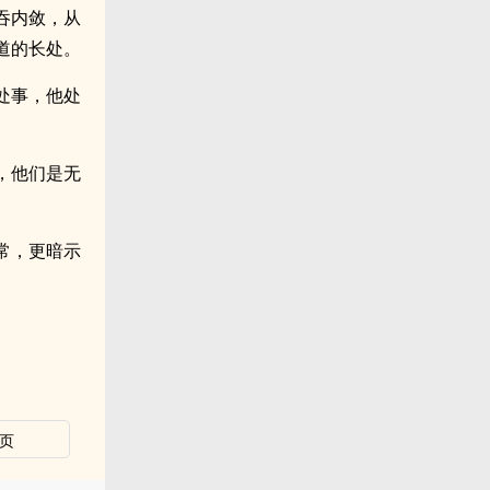
吞内敛，从
道的长处。
处事，他处
，他们是无
常，更暗示
页