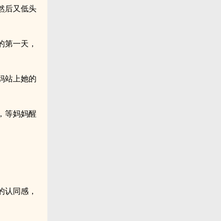
然后又低头
的第一天，
妈站上她的
，等妈妈醒
的认同感，