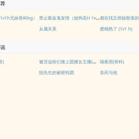
推荐
禁止吸血鬼发情（姐狗高H 1v1）
1v1h兄妹骨科bg）
都在找五师姐散落
从属关系
蜜桃熟了 (1v1 h)
小说
被淫追粉们缠上团播女主播(露出NPH)
骨)
隔夜雨(骨科)
陸先生的祕密特調
良药与他