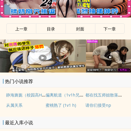
上一章
目录
封面
下一章
x
热门小说推荐
静海旖旎（校园高H）
偏离航道（1v1h兄妹骨科bg）
都在找五师姐散落的法宝
从属关系
蜜桃熟了 (1v1 h)
请你们接受np
最近入库小说