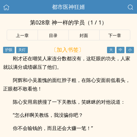
都市医神狂婿
第028章 神一样的学员（1 / 1）
上一章
目录
封面
下一章
〔加入书签〕
刚才还在嘲笑人家连分数都没有，这眨眼的功夫，人家
就以满分成绩碾压了他们。
阿辉和小吴羞愧的面红脖子粗，在陈心安面前低着头，
正眼都不敢看他！
陈心安用肩膀撞了一下关教练，笑眯眯的对他说道：
“怎么样啊关教练，我没骗你吧？
你不会输钱的，而且还会大赚一笔！”