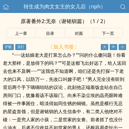
转生成为肉文女主的女儿后（nph）
原著番外2:无奈（谢铭钏篇）（1 / 2）
上一章
目录
封面
下一页
〔加入书签〕
“······这姑娘老大是打算怎么办？”“问的什么傻问题！你看
老大那样，是放得下的吗？”“可是这都飞出好远了，给人送回
去也来不及啊······”“这我也不知道啊，咱们还是先打探一下老
大的口风，以防万一，先改口叫嫂子吧！”男人完全没有听到
背后两个手下嘀嘀咕咕的议论，此刻他正端着饭盒站在自己
房间门口，犹豫着该不该敲门。向来不染尘埃的晶亮眼眸难
得被一件事困住，暗淡得如同生锈的铜镜。虽然是横行无忌
的星盗首领，但是谢铭钏的人生信条中，有二类人他绝对不
碰：一是穷人家的小孩，二是世家的女眷。前者抓了也没什
么油水，后者不仅收益不如世家的男人，还极容易牵扯出一