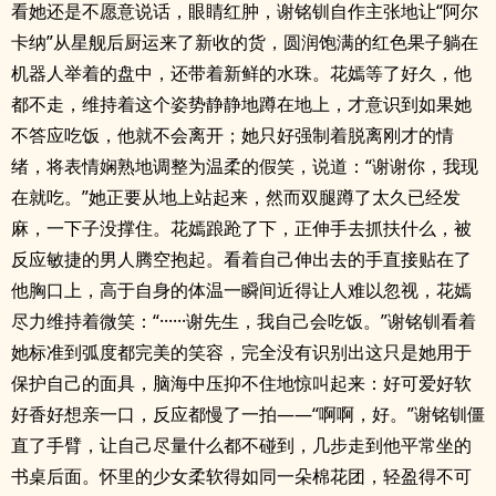
看她还是不愿意说话，眼睛红肿，谢铭钏自作主张地让“阿尔
卡纳”从星舰后厨运来了新收的货，圆润饱满的红色果子躺在
机器人举着的盘中，还带着新鲜的水珠。花嫣等了好久，他
都不走，维持着这个姿势静静地蹲在地上，才意识到如果她
不答应吃饭，他就不会离开；她只好强制着脱离刚才的情
绪，将表情娴熟地调整为温柔的假笑，说道：“谢谢你，我现
在就吃。”她正要从地上站起来，然而双腿蹲了太久已经发
麻，一下子没撑住。花嫣踉跄了下，正伸手去抓扶什么，被
反应敏捷的男人腾空抱起。看着自己伸出去的手直接贴在了
他胸口上，高于自身的体温一瞬间近得让人难以忽视，花嫣
尽力维持着微笑：“······谢先生，我自己会吃饭。”谢铭钏看着
她标准到弧度都完美的笑容，完全没有识别出这只是她用于
保护自己的面具，脑海中压抑不住地惊叫起来：好可爱好软
好香好想亲一口，反应都慢了一拍——“啊啊，好。”谢铭钏僵
直了手臂，让自己尽量什么都不碰到，几步走到他平常坐的
书桌后面。怀里的少女柔软得如同一朵棉花团，轻盈得不可