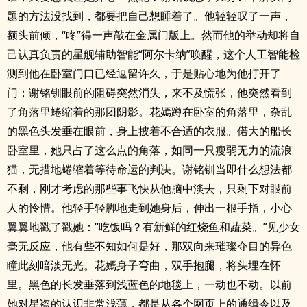
题的方法没找到，都要把自己想睡着了。他轻轻叹了一声，
额头前倾，“咚”得一声敲在金属门版上。然而他的举动却将自
己认真负责的星舰辅助智能“阿尔卡纳”唤醒，这个人工智能检
测到他在卧室门口已经逗留许久，于是贴心地为他打开了
门；谢铭钏眼前的阻碍突然消失，来不及慌张，他突然看到
了角落里蜷缩着的那团阴影。花嫣蹲在卧室的角落里，杂乱
的黑色头发垂在眼前，身上披着不合适的衣服。偌大的船长
卧室里，她只占了这么点的角落，如同一只瘦弱无力的流浪
猫，无措地蜷缩着等待命运的判决。谢铭钏当即什么想法都
不剩，刚才考虑的那些事飞快从他脑中淡去，只剩下对眼前
人的怜惜。他轻手轻脚地走到她身后，伸出一根手指，小心
翼翼地戳了戳她：“吃饭吗？有新鲜的红烧鱼和蔬菜。”见少女
毫无反应，他有些不知如何是好，那双向来璀璨夺目的异色
瞳此刻暗淡无光。花嫣身子弯曲，双手抱腿，将头埋在怀
里。黑色的长发垂落到浅蓝色的地毯上，一动也不动。以前
她对星盗的认识非常浅薄，都是从各个网页上的通缉令以及