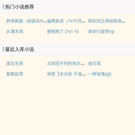
热门小说推荐
静海旖旎（校园高H）
偏离航道（1v1h兄妹骨科bg）
都在找五师姐散落的法宝
从属关系
蜜桃熟了 (1v1 h)
请你们接受np
最近入库小说
太阳照不到的地方【百合 s】
捷足先登
放过我
画壁【女出轨 不做会死h】
絮絮如霏
一捧玫瑰(gl)