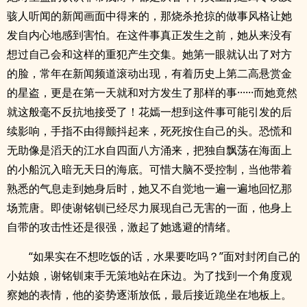
骇人听闻的新闻画面中得来的，那烧杀抢掠的做事风格让她
发自内心地感到害怕。在这件事真正发生之前，她从来没有
想过自己会和这样的重犯产生交集。她第一眼就认出了对方
的脸，常年在新闻频道滚动出现，有着历史上第二高悬赏金
的星盗，更是在第一天就和对方发生了那样的事······而她竟然
就这般毫不反抗地接受了！花嫣一想到这件事可能引发的后
续影响，手指不由得颤抖起来，死死按住自己的头。恐慌和
无助像是滔天的江水自四面八方涌来，把独自飘荡在海面上
的小船沉入暗无天日的海底。可惜大脑不受控制，当他带着
熟悉的气息走到她身后时，她又不自觉地一遍一遍地回忆那
场荒唐。即使谢铭钏已经尽力展现自己无害的一面，他身上
自带的攻击性还是很强，激起了她逃避的情绪。
“如果实在不想吃饭的话，水果要吃吗？”面对封闭自己的
小姑娘，谢铭钏束手无策地站在床边。为了找到一个角度观
察她的表情，他的姿势逐渐放低，最后接近跪坐在地板上。