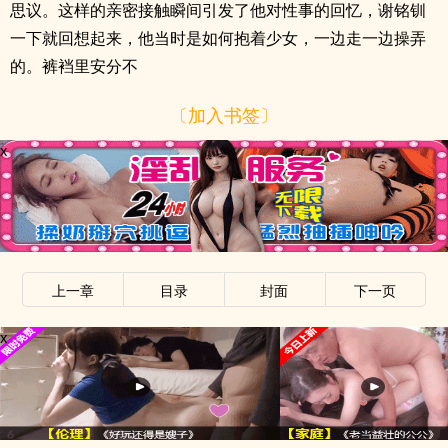
思议。这样的亲密接触瞬间引发了他对性事的回忆，谢铭钏
一下就回想起来，他当时是如何抱着少女，一边走一边操弄
的。裤裆里安分不
〔加入书签〕
x
上一章
目录
封面
下一页
x