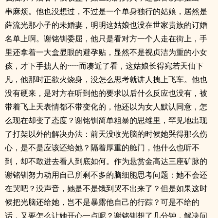
串麻烦。他也没想过，不过是一个单身独行的姑娘，居然是
薛流光那小子的未婚妻，明明这姑娘也没在世家贵族的订婚
名单上啊。谢铭钏委屈，他只是看对方一个人走在街上，手
里还拿着一大盒显眼的避孕贴，显然不是视贞洁为重的小女
孩，才下手掳人的······而凑近了看，这姑娘长得宛若天仙下
凡，他那时正欲火烧身，没怎么思考就讲人拽上飞车。他也
没有硬来，是对方在听到他的要求以后什么反应也没有，被
带着飞上天表情都不带变化的，他还以为女人默认同意，怎
么现在却变了态度？谢铭钏简单粗暴的思维里，罕见地出现
了打架以外的解决办法：前天没收光脑的时候她哭得那么伤
心，是不是应该还给她？隔着厚重的舱门，他什么也听不
到，却不敢进去看人到底如何。作为悬赏金高达三座矿脉的
谢铭钏努力动用自己所剩不多的脑细胞思考问题：她不会还
在哭吧？没声音，她是不是饿到哭不出来了？但是如果这时
候把光脑还给她，岂不是暴露他自己的行踪？可是不给的
话，又要怎么让她开心一点呢？谢铭钏想了几分钟，解决问