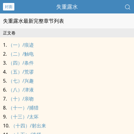
失重露水
封面
失重露水最新完整章节列表
正文卷
（一）/痕迹
（二）/触电
（四）/条件
（五）/荒谬
（七）/兴趣
（八）/津液
（十）/亲吻
（十一）/捕猎
（十三）/太坏
（十四）/射出来