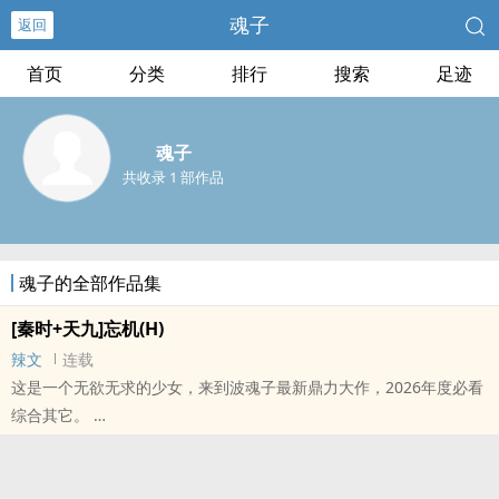
魂子
返回
首页
分类
排行
搜索
足迹
魂子
共收录 1 部作品
魂子的全部作品集
[秦时+天九]忘机(H)
辣文
连载
这是一个无欲无求的少女，来到波魂子最新鼎力大作，2026年度必看
综合其它。
本站提示：各位书友要是觉得《[秦时+天九]忘机(H)》还不错的话请不
要忘记向您QQ群和微博里的朋友推荐哦！